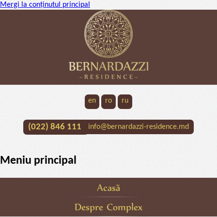
Mergi la conţinutul principal
en
ro
ru
(022) 846 111
info@bernardazzi-residence.md
Meniu principal
Acasă
Despre Complex