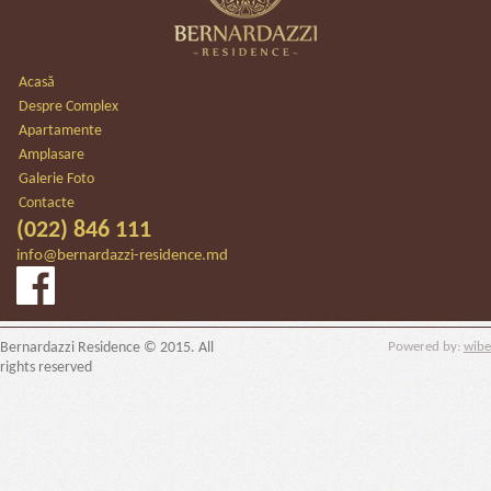
Acasă
Despre Complex
Apartamente
Amplasare
Galerie Foto
Contacte
(022) 846 111
info@bernardazzi-residence.md
Bernardazzi Residence © 2015. All
Powered by:
wibe
rights reserved