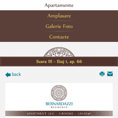
Apartamente
Amplasare
Galerie Foto
Contacte
Scara III - Etaj 1, ap. 66
back