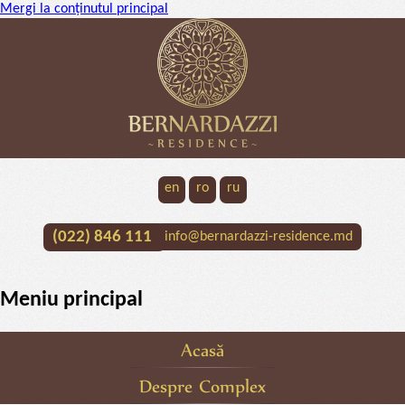
Mergi la conţinutul principal
en
ro
ru
(022) 846 111
info@bernardazzi-residence.md
Meniu principal
Acasă
Despre Complex