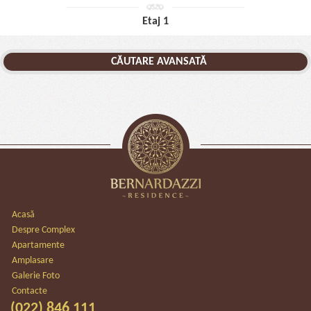
Etaj 1
CĂUTARE AVANSATĂ
Acasă
Despre Complex
Apartamente
Amplasare
Galerie Foto
Contacte
(022) 846 111