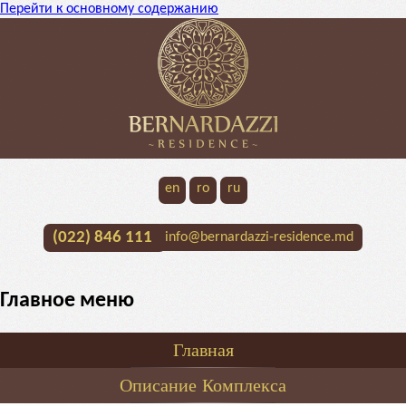
Перейти к основному содержанию
en
ro
ru
(022) 846 111
info@bernardazzi-residence.md
Главное меню
Главная
Описание Комплекса