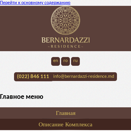
Перейти к основному содержанию
en
ro
ru
(022) 846 111
info@bernardazzi-residence.md
Главное меню
Главная
Описание Комплекса