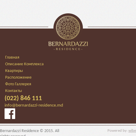
Главная
Описание Комплекса
Квартиры
Расположение
Фото Галлерея
Контакты
(022) 846 111
info@bernardazzi-residence.md
Bernardazzi Residence © 2015. All
Powered by:
wibe