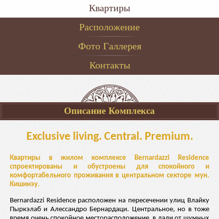
Квартиры
Расположение
Фото Галлерея
Контакты
Описание Комплекса
Exclusive living. Central. Premium.
Квартиры в жилом комплексе Bernardazzi Residence
спроектированы и обустроены для спокойного и
комфортабельного проживания в центральном секторе мун.
Кишинэу.
Bernardazzi Residence расположен на пересечении улиц Влайку
Пыркэлаб и Алессандро Бернардаци. Центральное, но в тоже
время очень спокойное месторасположение, в дали от шумных