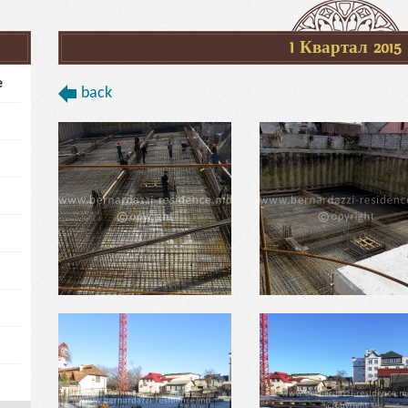
I Квартал 2015
e
back