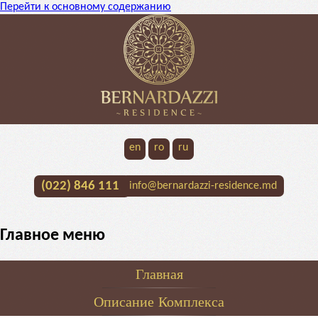
Перейти к основному содержанию
en
ro
ru
(022) 846 111
info@bernardazzi-residence.md
Главное меню
Главная
Описание Комплекса