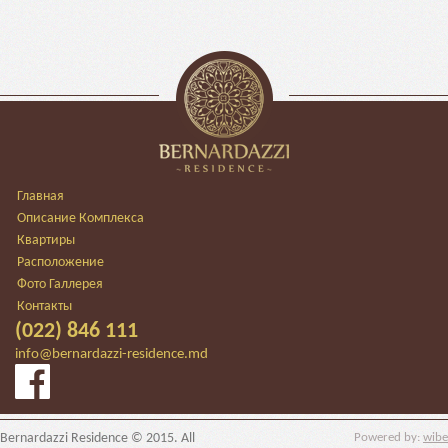
Главная
Описание Комплекса
Квартиры
Расположение
Фото Галлерея
Контакты
(022) 846 111
info@bernardazzi-residence.md
Bernardazzi Residence © 2015. All
Powered by:
wibe