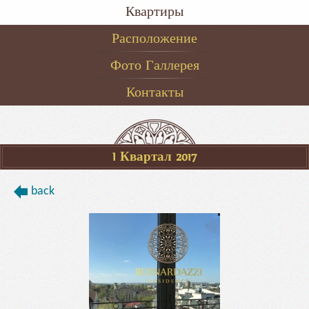
Квартиры
Расположение
Фото Галлерея
Контакты
I Квартал 2017
back