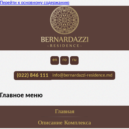
Перейти к основному содержанию
en
ro
ru
(022) 846 111
info@bernardazzi-residence.md
Главное меню
Главная
Описание Комплекса