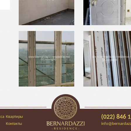
(022) 846 
кса
Квартиры
Контакты
info@bernardazz