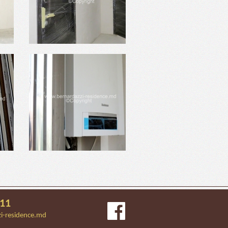
111
i-residence.md